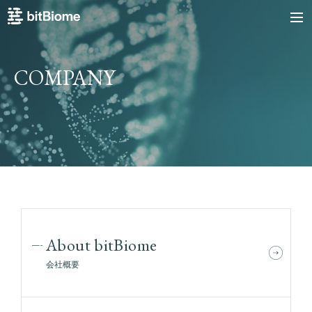
bitBiome
me
COMPANY
About bitBiome
会社概要