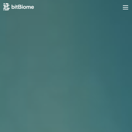
bitBiome
me