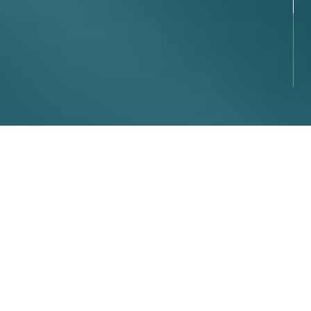
地球上に生息する
すべての微生物の
ゲノム情報を解き明かし、
脱炭素・循環型社会、
ヘルスケアへの貢献を通じ、
バイオエコノミーを